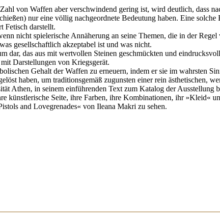
Zahl von Waffen aber verschwindend gering ist, wird deutlich, dass n
schießen) nur eine völlig nachgeordnete Bedeutung haben. Eine solche
 Fetisch darstellt.
, wenn nicht spielerische Annäherung an seine Themen, die in der Rege
as gesellschaftlich akzeptabel ist und was nicht.
ersum dar, das aus mit wertvollen Steinen geschmückten und eindrucksv
 mit Darstellungen von Kriegsgerät.
mbolischen Gehalt der Waffen zu erneuern, indem er sie im wahrsten S
osgelöst haben, um traditionsgemäß zugunsten einer rein ästhetischen, w
ität Athen, in seinem einführenden Text zum Katalog der Ausstellung be
e künstlerische Seite, ihre Farben, ihre Kombinationen, ihr »Kleid« u
»Pistols and Lovegrenades« von Ileana Makri zu sehen.