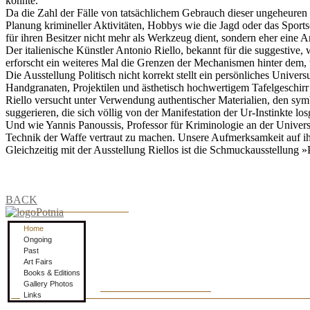
könnte.
Da die Zahl der Fälle von tatsächlichem Gebrauch dieser ungeheuren 
Planung krimineller Aktivitäten, Hobbys wie die Jagd oder das Sport
für ihren Besitzer nicht mehr als Werkzeug dient, sondern eher eine Art
Der italienische Künstler Antonio Riello, bekannt für die suggestive
erforscht ein weiteres Mal die Grenzen der Mechanismen hinter dem, w
Die Ausstellung Politisch nicht korrekt stellt ein persönliches Univ
Handgranaten, Projektilen und ästhetisch hochwertigem Tafelgeschirr
Riello versucht unter Verwendung authentischer Materialien, den sy
suggerieren, die sich völlig von der Manifestation der Ur-Instinkte l
Und wie Yannis Panoussis, Professor für Kriminologie an der Univers
Technik der Waffe vertraut zu machen. Unsere Aufmerksamkeit auf ihr
Gleichzeitig mit der Ausstellung Riellos ist die Schmuckausstellung 
BACK
Home
Ongoing
Past
Art Fairs
Books & Editions
Gallery Photos
Links