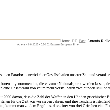
Home
DE
Past
Antonio Riello 
Athens - 6.8.2026 - 0:50:02 Eastern European Time
ressanten Paradoxa entwickelter Gesellschaften unserer Zeit und veranla
sionen angenommen hat, die es zum »Nationalsport« werden lassen, d
ch eine Gesamtzahl von kaum mehr vorstellbaren zweihundert Millione
seit 2000 davon, dass die Zahl der Waffen in den Händen griechischer B
 gelten für die Zeit von vor sieben Jahren, und ihre Tendenz ist steige
et, kommt man zu dem Ergebnis, dass einer von drei Griechen eine Feu