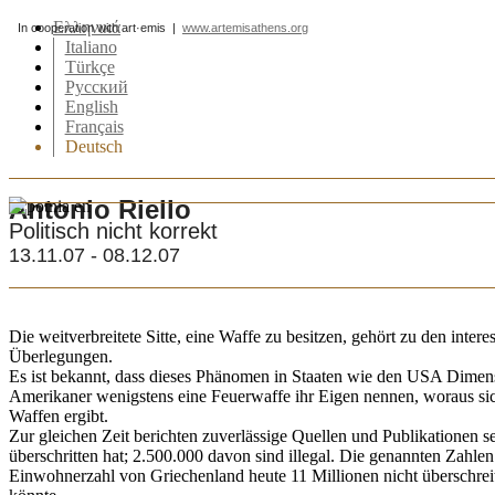
Ελληνικά
In cooperation with art·emis |
www.artemisathens.org
Italiano
Türkçe
Pусский
English
Français
Deutsch
Antonio Riello
Politisch nicht korrekt
13.11.07 - 08.12.07
Die weitverbreitete Sitte, eine Waffe zu besitzen, gehört zu den inte
Überlegungen.
Es ist bekannt, dass dieses Phänomen in Staaten wie den USA Dimen
Amerikaner wenigstens eine Feuerwaffe ihr Eigen nennen, woraus si
Waffen ergibt.
Zur gleichen Zeit berichten zuverlässige Quellen und Publikationen 
überschritten hat; 2.500.000 davon sind illegal. Die genannten Zahlen
Einwohnerzahl von Griechenland heute 11 Millionen nicht überschreit