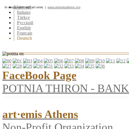
Ελληνικά
In cooperation with art·emis |
www.artemisathens.org
Italiano
Türkçe
Pусский
English
Français
Deutsch
FaceBook Page
POTNIA THIRON - BANK
art·emis Athens
Non-Profit Organization