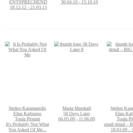
ENTSPRECHEND
30.04.10 - 15.10.10
18.12.12 - 21.03.13
Stelios Karamanolis
Maria Marshall
Stelios Kar
Εlias Kafouros
58 Days Later
Εlias Ka
Toula Ploumi
06.05.09 - 11.06.09
Toula P
It's Probably Not What
small detail 
You Asked Of Me...
18.03.09 - 