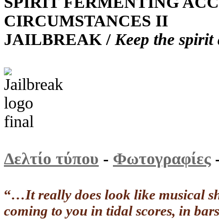
SPIRIT FERMENTING AC
CIRCUMSTANCES ΙΙ
JAILBREAK /
Keep the spirit 
Δελτίο τύπου
-
Φωτογραφίες
“
…It really does look like musical sh
coming to you in tidal scores, in bar