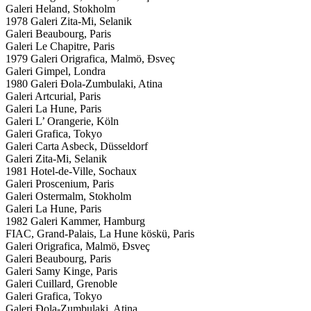
Galeri Heland, Stokholm
1978 Galeri Zita-Mi, Selanik
Galeri Beaubourg, Paris
Galeri Le Chapitre, Paris
1979 Galeri Origrafica, Malmö, Đsveç
Galeri Gimpel, Londra
1980 Galeri Đola-Zumbulaki, Atina
Galeri Artcurial, Paris
Galeri La Hune, Paris
Galeri L’ Orangerie, Köln
Galeri Grafica, Tokyo
Galeri Carta Asbeck, Düsseldorf
Galeri Zita-Mi, Selanik
1981 Hotel-de-Ville, Sochaux
Galeri Proscenium, Paris
Galeri Ostermalm, Stokholm
Galeri La Hune, Paris
1982 Galeri Kammer, Hamburg
FIAC, Grand-Palais, La Hune köskü, Paris
Galeri Origrafica, Malmö, Đsveç
Galeri Beaubourg, Paris
Galeri Samy Kinge, Paris
Galeri Cuillard, Grenoble
Galeri Grafica, Tokyo
Galeri Đola-Zumbulaki, Atina