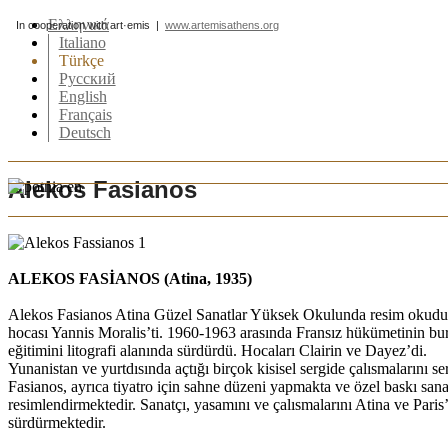
Ελληνικά
In cooperation with art·emis |
www.artemisathens.org
Italiano
Türkçe
Pусский
English
Français
Deutsch
Alekos Fasianos
ALEKOS FASİANOS (Atina, 1935)
Alekos Fasianos Atina Güzel Sanatlar Yüksek Okulunda resim okudu
hocası Yannis Moralis’ti. 1960-1963 arasında Fransız hükümetinin bur
eğitimini litografi alanında sürdürdü. Hocaları Clairin ve Dayez’di.
Yunanistan ve yurtdısında açtığı birçok kisisel sergide çalısmalarını s
Fasianos, ayrıca tiyatro için sahne düzeni yapmakta ve özel baskı sanat
resimlendirmektedir. Sanatçı, yasamını ve çalısmalarını Atina ve Paris’
sürdürmektedir.