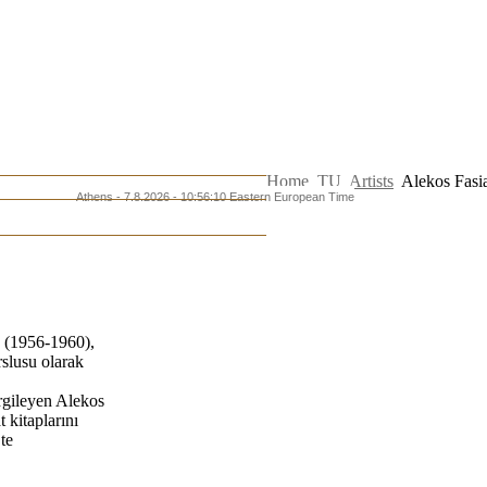
Home
TU
Artists
Alekos Fasi
Athens - 7.8.2026 - 10:56:10 Eastern European Time
 (1956-1960),
slusu olarak
ergileyen Alekos
 kitaplarını
te