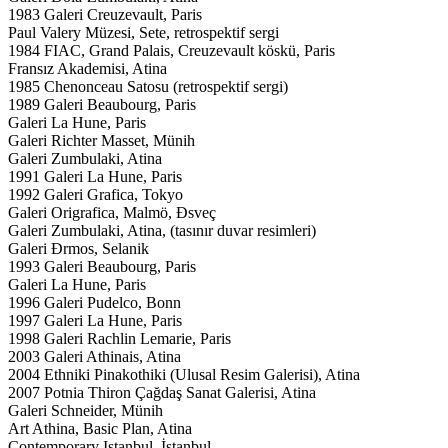
1983 Galeri Creuzevault, Paris
Paul Valery Müzesi, Sete, retrospektif sergi
1984 FIAC, Grand Palais, Creuzevault köskü, Paris
Fransız Akademisi, Atina
1985 Chenonceau Satosu (retrospektif sergi)
1989 Galeri Beaubourg, Paris
Galeri La Hune, Paris
Galeri Richter Masset, Münih
Galeri Zumbulaki, Atina
1991 Galeri La Hune, Paris
1992 Galeri Grafica, Tokyo
Galeri Origrafica, Malmö, Đsveç
Galeri Zumbulaki, Atina, (tasınır duvar resimleri)
Galeri Đrmos, Selanik
1993 Galeri Beaubourg, Paris
Galeri La Hune, Paris
1996 Galeri Pudelco, Bonn
1997 Galeri La Hune, Paris
1998 Galeri Rachlin Lemarie, Paris
2003 Galeri Athinais, Atina
2004 Ethniki Pinakothiki (Ulusal Resim Galerisi), Atina
2007 Potnia Thiron Çağdaş Sanat Galerisi, Atina
Galeri Schneider, Münih
Art Athina, Basic Plan, Atina
Contemporary Istanbul, İstanbul