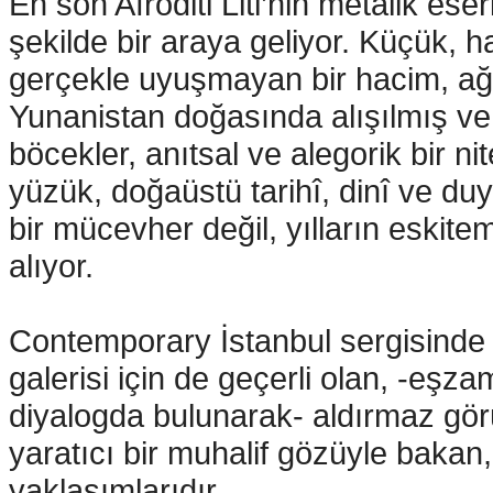
En son Afroditi Liti’nin metalik es
şekilde bir araya geliyor. Küçük, ha
gerçekle uyuşmayan bir hacim, ağı
Yunanistan doğasında alışılmış ve 
böcekler, anıtsal ve alegorik bir ni
yüzük, doğaüstü tarihî, dinî ve duy
bir mücevher değil, yılların eski
alıyor.
Contemporary İstanbul sergisinde y
galerisi için de geçerli olan, -eşz
diyalogda bulunarak- aldırmaz gö
yaratıcı bir muhalif gözüyle bakan,
yaklaşımlarıdır.