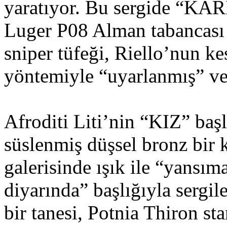
yaratıyor. Bu sergide “KARİ
Luger P08 Alman tabancası 
sniper tüfeği, Riello’nun ke
yöntemiyle “uyarlanmış” ve
Afroditi Liti’nin “KIZ” başl
süslenmiş düşsel bronz bir 
galerisinde ışık ile “yansım
diyarında” başlığıyla sergi
bir tanesi, Potnia Thiron s