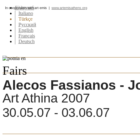
Ελληνικά
In cooperation with art·emis |
www.artemisathens.org
Italiano
Türkçe
Pусский
English
Français
Deutsch
Fairs
Alecos Fassianos - J
Art Athina 2007
30.05.07 - 03.06.07