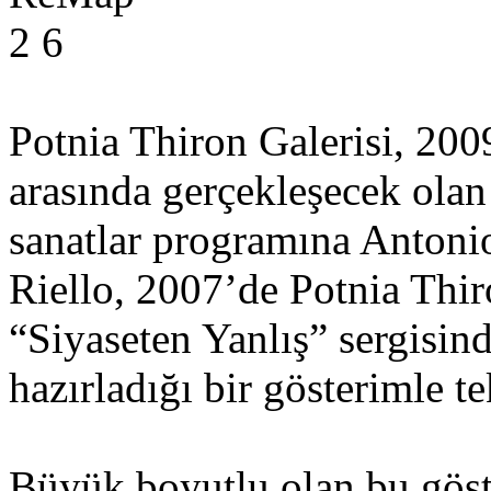
Potnia Thiron Galerisi, 200
arasında gerçekleşecek ola
sanatlar programına Antonio 
Riello, 2007’de Potnia Thir
“Siyaseten Yanlış” sergisin
hazırladığı bir gösterimle t
Büyük boyutlu olan bu g