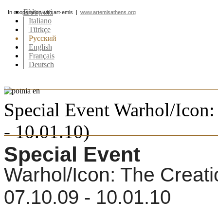
Ελληνικά
In cooperation with art·emis |
www.artemisathens.org
Italiano
Türkçe
Pусский
English
Français
Deutsch
Special Event Warhol/Icon:
- 10.01.10)
Special Event
Warhol/Icon: The Creati
07.10.09 - 10.01.10