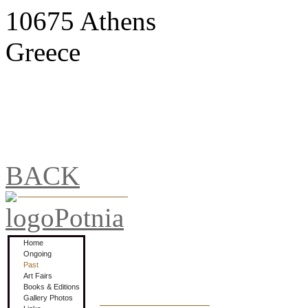
10675 Athens
Greece
BACK
Home
Ongoing
Past
Art Fairs
Books & Editions
Gallery Photos