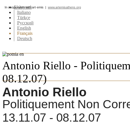
Ελληνικά
In cooperation with art·emis |
www.artemisathens.org
Italiano
Türkçe
Pусский
English
Français
Deutsch
Antonio Riello - Politiquem
08.12.07)
Antonio Riello
Politiquement Non Corr
13.11.07 - 08.12.07