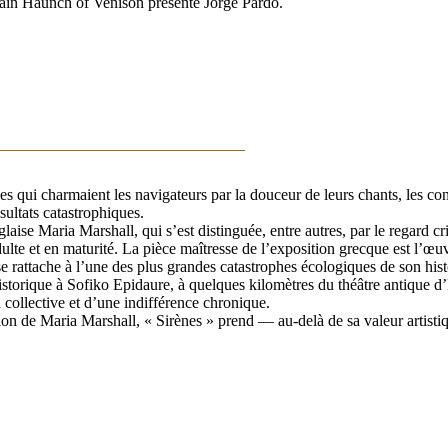
ain Haunch of Venison présente Jorge Pardo.
s qui charmaient les navigateurs par la douceur de leurs chants, les con
sultats catastrophiques.
nglaise Maria Marshall, qui s’est distinguée, entre autres, par le regard c
dulte et en maturité. La pièce maîtresse de l’exposition grecque est l’œu
e rattache à l’une des plus grandes catastrophes écologiques de son hist
historique à Sofiko Epidaure, à quelques kilomètres du théâtre antique d
 collective et d’une indifférence chronique.
ition de Maria Marshall, « Sirènes » prend — au-delà de sa valeur artis