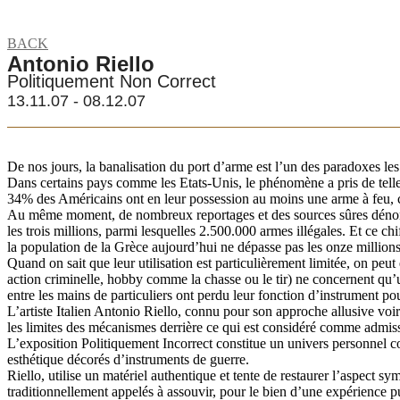
BACK
Antonio Riello
Politiquement Non Correct
13.11.07 - 08.12.07
De nos jours, la banalisation du port d’arme est l’un des paradoxes les 
Dans certains pays comme les Etats-Unis, le phénomène a pris de telle
34% des Américains ont en leur possession au moins une arme à feu, ce
Au même moment, de nombreux reportages et des sources sûres dénonce
les trois millions, parmi lesquelles 2.500.000 armes illégales. Et ce ch
la population de la Grèce aujourd’hui ne dépasse pas les onze millions
Quand on sait que leur utilisation est particulièrement limitée, on peu
action criminelle, hobby comme la chasse ou le tir) ne concernent qu’u
entre les mains de particuliers ont perdu leur fonction d’instrument pou
L’artiste Italien Antonio Riello, connu pour son approche allusive voir
les limites des mécanismes derrière ce qui est considéré comme admissib
L’exposition Politiquement Incorrect constitue un univers personnel co
esthétique décorés d’instruments de guerre.
Riello, utilise un matériel authentique et tente de restaurer l’aspect sy
traditionnellement appelés à assouvir, pour le bien d’une expérience 