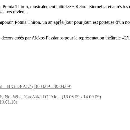
 Potnia Thiron, musicalement intitulée « Retour Eternel », et après les é
assianos revient…
emporain Potnia Thiron, un an après, jour pour jour, est porteuse d’un 
de décors créés par Alekos Fassianos pour la représentation théâtrale «
tail – BIG DEAL? (18.03.09 - 30.04.09)
ably Not What You Asked Of Me... (18.06.09 - 14.09.09)
10.01.10)