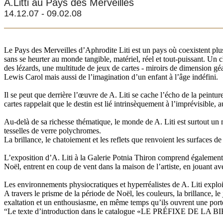
A.Litti au Pays des Merveilles
14.12.07 - 09.02.08
Le Pays des Merveilles d’Aphrodite Liti est un pays où coexistent plus
sans se heurter au monde tangible, matériel, réel et tout-puissant. Un
des lézards, une multitude de jeux de cartes - miroirs de dimension géa
Lewis Carol mais aussi de l’imagination d’un enfant à l’âge indéfini.
Il se peut que derrière l’œuvre de A. Liti se cache l’écho de la peint
cartes rappelait que le destin est lié intrinsèquement à l’imprévisible, a
Au-delà de sa richesse thématique, le monde de A. Liti est surtout un 
tesselles de verre polychromes.
La brillance, le chatoiement et les reflets que renvoient les surfaces de
L’exposition d’A. Liti à la Galerie Potnia Thiron comprend également 
Noël, entrent en coup de vent dans la maison de l’artiste, en jouant 
Les environnements physiocratiques et hyperréalistes de A. Liti exploit
A travers le prisme de la période de Noël, les couleurs, la brillance, 
exaltation et un enthousiasme, en même temps qu’ils ouvrent une port
“Le texte d’introduction dans le catalogue «LE PRÉFIXE DE LA BIE