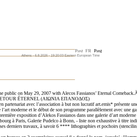
Past
FR
Past
Athens - 6.8.2026 - 19:20:04 Eastern European Time
 the public on May 29, 2007 with Alecos Fassianos’ Eternal Comeback.
ntitulée RETOUR ÉTERNEL (ΑΙΩΝΙΑ ΕΠΑΝΟΔΟΣ)
partenariat avec l’association à but non lucratif art.emis* présente une
l’art moderne et le début de son programme parallèlement avec une galeri
a première exposition d’Alekos Fassianos dans une galerie d’art moderne 
urg à Paris, Galerie Pudelco à Bonn, - liste non exhaustive à titre indic
es derniers travaux, à savoir 6 **** lithographies et pochoirs (stencilin