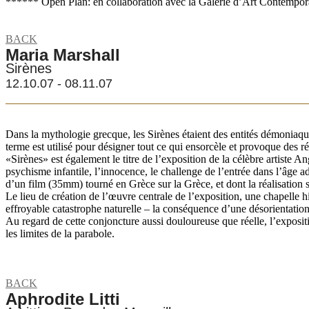
****** Open Plan: en collaboration avec la Galerie d’Art Contempor
BACK
Maria Marshall
Sirènes
12.10.07 - 08.11.07
Dans la mythologie grecque, les Sirènes étaient des entités démoniaque
terme est utilisé pour désigner tout ce qui ensorcèle et provoque des ré
«Sirènes» est également le titre de l’exposition de la célèbre artiste A
psychisme infantile, l’innocence, le challenge de l’entrée dans l’âge a
d’un film (35mm) tourné en Grèce sur la Grèce, et dont la réalisation s
Le lieu de création de l’œuvre centrale de l’exposition, une chapelle 
effroyable catastrophe naturelle – la conséquence d’une désorientation
Au regard de cette conjoncture aussi douloureuse que réelle, l’expos
les limites de la parabole.
BACK
Aphrodite Litti