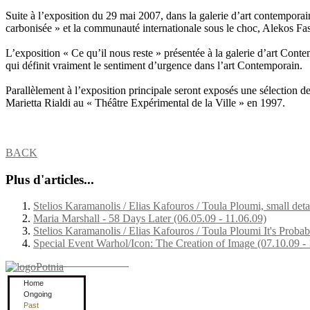
Suite à l’exposition du 29 mai 2007, dans la galerie d’art contemporain
carbonisée » et la communauté internationale sous le choc, Alekos F
L’exposition « Ce qu’il nous reste » présentée à la galerie d’art Cont
qui définit vraiment le sentiment d’urgence dans l’art Contemporain.
Parallèlement à l’exposition principale seront exposés une sélection 
Marietta Rialdi au « Théâtre Expérimental de la Ville » en 1997.
BACK
Plus d'articles...
Stelios Karamanolis / Elias Kafouros / Toula Ploumi, small de
Maria Marshall - 58 Days Later (06.05.09 - 11.06.09)
Stelios Karamanolis / Elias Kafouros / Toula Ploumi It's Prob
Special Event Warhol/Icon: The Creation of Image (07.10.09 - 
Home
Ongoing
Past