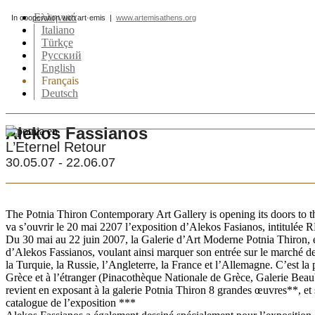
Ελληνικά
In cooperation with art·emis |
www.artemisathens.org
Italiano
Türkçe
Pусский
English
Français
Deutsch
Αlekos Fassianos
L’Eternel Retour
30.05.07 - 22.06.07
The Potnia Thiron Contemporary Art Gallery is opening its doors to
va s’ouvrir le 20 mai 2207 l’exposition d’Alekos Fasianos, i
Du 30 mai au 22 juin 2007, la Galerie d’Art Moderne Potnia Thiron, en 
d’Alekos Fassianos, voulant ainsi marquer son entrée sur le marché de 
la Turquie, la Russie, l’Angleterre, la France et l’Allemagne. C’est l
Grèce et à l’étranger (Pinacothèque Nationale de Grèce, Galerie Beaubo
revient en exposant à la galerie Potnia Thiron 8 grandes œuvres**, et s
catalogue de l’exposition ***