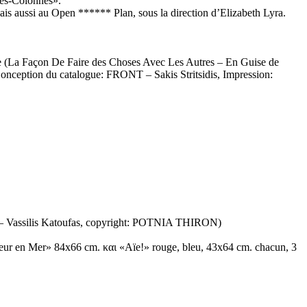
mes-Colonnes».
is aussi au Open ****** Plan, sous la direction d’Elizabeth Lyra.
ogue (La Façon De Faire des Choses Avec Les Autres – En Guise de
(Conception du catalogue: FRONT – Sakis Stritsidis, Impression:
ons – Vassilis Katoufas, copyright: POTNIA THIRON)
geur en Mer» 84x66 cm. και «Aïe!» rouge, bleu, 43x64 cm. chacun, 3