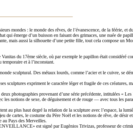
ieurs mondes : le monde des rêves, de l’évanescence, de la féérie, et du
 chat qui émerge d’un buisson en faisant des grimaces, une nuée de papill
nte, mais aussi la silhouette d’une petite fille, tout cela compose un Mo
ure Vanitas du 17ème siècle, où par exemple le papillon était considéré 
u temporaire et à l’inconstant.
monde sculptural. Des métaux lourds, comme l’acier et le cuivre, se déma
 ses sculptures expriment le caractère léger et fragile de ces créatures, 
deux photographies provenant d’une série précédente, intitulées « Les 
avec les notions de sexe, de déguisement et de rouge — avec tous les pa
ent au plus haut degré la relation de la sculpture avec l’espace, la lumi
le jeu de cartes, le costume du Père Noël et les notions de rêve, de dési
e au Pays des Merveilles.
NVEILLANCE» est signé par Eugènios Trivizas, professeur de crimin