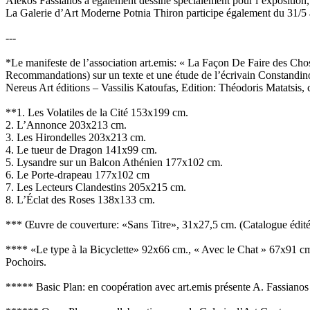
Alekos Fassianos a également dessiné spécialement pour l’exposition
La Galerie d’Art Moderne Potnia Thiron participe également du 31/5 a
---
*Le manifeste de l’association art.emis: « La Façon De Faire des Cho
Recommandations) sur un texte et une étude de l’écrivain Constandino
Nereus Art éditions – Vassilis Katoufas, Edition: Théodoris Matatsis, 
**1. Les Volatiles de la Cité 153x199 cm.
2. L’Annonce 203x213 cm.
3. Les Hirondelles 203x213 cm.
4. Le tueur de Dragon 141x99 cm.
5. Lysandre sur un Balcon Athénien 177x102 cm.
6. Le Porte-drapeau 177x102 cm
7. Les Lecteurs Clandestins 205x215 cm.
8. L’Éclat des Roses 138x133 cm.
*** Œuvre de couverture: «Sans Titre», 31x27,5 cm. (Catalogue édit
**** «Le type à la Bicyclette» 92x66 cm., « Avec le Chat » 67x91 c
Pochoirs.
***** Basic Plan: en coopération avec art.emis présente A. Fassianos