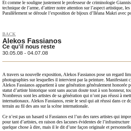
Et comme le souligne justement le professeur de criminologie Giannis Pan
technique de l’arme, d’attirer notre attention sur l’aspect artistique, 
Parallèlement se déroule l’exposition de bijoux d’Iléana Makri avec po
BACK
Alekos Fassianos
Ce qu’il nous reste
30.05.08 - 04.07.08
A travers sa nouvelle exposition, Alekos Fassianos pose un regard lim
photographies sur lesquelles il intervient par la peinture. Manifestan
Alekos Fassianos appartient à une génération généralement honorée pou
statut d’artiste historique sont sans aucun doute tout à son honneur, to
Nombreux sont les artistes de sa génération qui n’ont pas réussi à mettr
internationaux. Alekos Fassianos, reste le seul qui ait réussi dans c
terrain au fil des ans sur la scène internationale.
Ce n’est pas un hasard si Fassianos est l’un des rares artistes qui imp
pour tant d’artistes, en raison des lacunes évidentes de l’infrastructu
quelque chose à dire, mais il le dit d’une façon originale et personnell