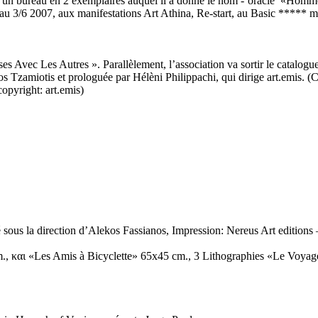
, un bureau en 2 exemplaires auquel il a donné le nom -‘oracle’ «Hom
u 3/6 2007, aux manifestations Art Athina, Re-start, au Basic ***** ma
ses Avec Les Autres ». Parallèlement, l’association va sortir le catal
s Tzamiotis et prologuée par Hélèni Philippachi, qui dirige art.emis. 
copyright: art.emis)
é sous la direction d’Alekos Fassianos, Impression: Nereus Art editi
m., και «Les Amis à Bicyclette» 65x45 cm., 3 Lithographies «Le Voya