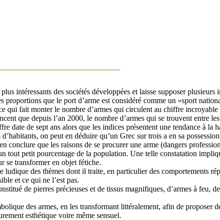
plus intéressants des sociétés développées et laisse supposer plusieurs i
s proportions que le port d’arme est considéré comme un «sport national
 qui fait monter le nombre d’armes qui circulent au chiffre incroyable
nt que depuis l’an 2000, le nombre d’armes qui se trouvent entre les 
iffre date de sept ans alors que les indices présentent une tendance à la
 d’habitants, on peut en déduire qu’un Grec sur trois a en sa possession
t en conclure que les raisons de se procurer une arme (dangers profession
n tout petit pourcentage de la population. Une telle constatation impli
r se transformer en objet fétiche.
e ludique des thèmes dont il traite, en particulier des comportements ré
le et ce qui ne l’est pas.
nstitué de pierres précieuses et de tissus magnifiques, d’armes à feu, d
mbolique des armes, en les transformant littéralement, afin de proposer de
purement esthétique voire même sensuel.