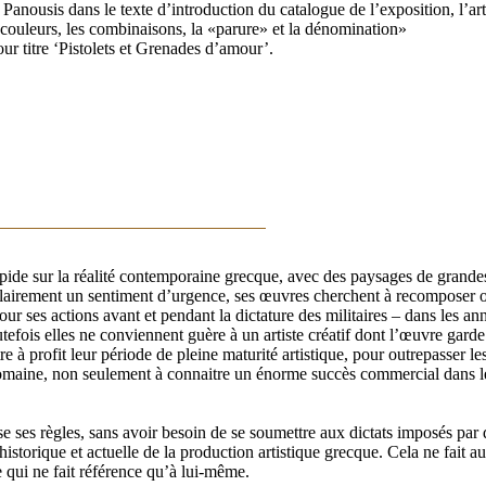
ousis dans le texte d’introduction du catalogue de l’exposition, l’artist
les couleurs, les combinaisons, la «parure» et la dénomination»
ur titre ‘Pistolets et Grenades d’amour’.
pide sur la réalité contemporaine grecque, avec des paysages de grandes
t clairement un sentiment d’urgence, ses œuvres cherchent à recomposer o
r ses actions avant et pendant la dictature des militaires – dans les an
utefois elles ne conviennent guère à un artiste créatif dont l’œuvre garde
e à profit leur période de pleine maturité artistique, pour outrepasser le
e domaine, non seulement à connaitre un énorme succès commercial dans 
ose ses règles, sans avoir besoin de se soumettre aux dictats imposés par
re historique et actuelle de la production artistique grecque. Cela ne fa
e qui ne fait référence qu’à lui-même.